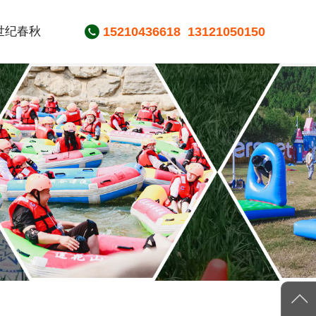
世纪春秋
15210436618
13121050150