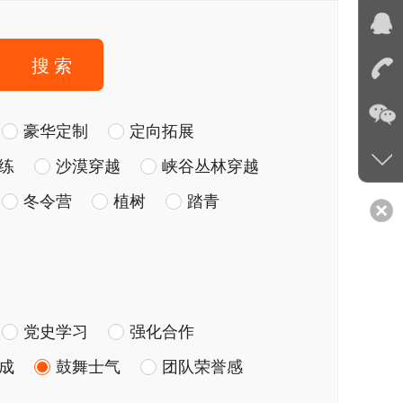
搜 索
豪华定制
定向拓展
练
沙漠穿越
峡谷丛林穿越
冬令营
植树
踏青
党史学习
强化合作
成
鼓舞士气
团队荣誉感