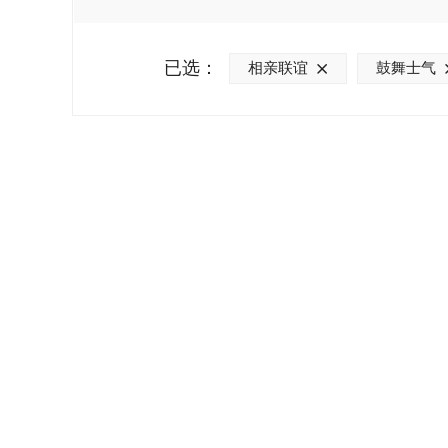
已选：
相亲联谊
鼓舞士气