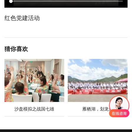
红色党建活动
猜你喜欢
沙盘模拟之战国七雄
雁栖湖，划龙舟