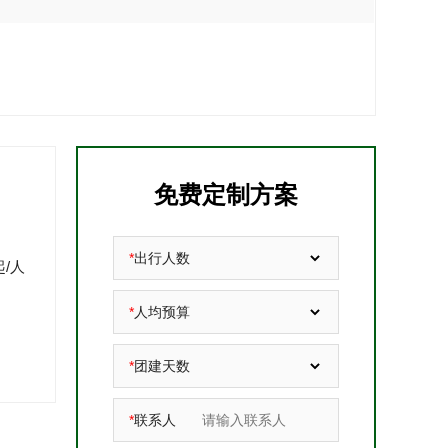
免费定制方案
*
出行人数
起/人
*
人均预算
*
团建天数
*
联系人