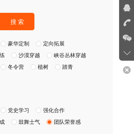
搜 索
豪华定制
定向拓展
练
沙漠穿越
峡谷丛林穿越
冬令营
植树
踏青
党史学习
强化合作
成
鼓舞士气
团队荣誉感