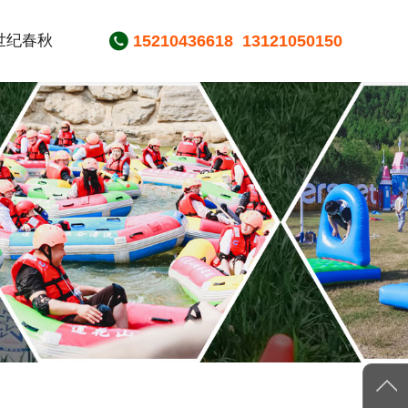
世纪春秋
15210436618
13121050150