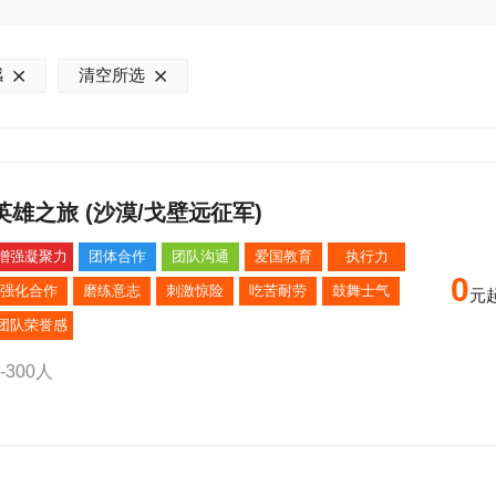
感
清空所选
英雄之旅 (沙漠/戈壁远征军)
增强凝聚力
团体合作
团队沟通
爱国教育
执行力
0
强化合作
磨练意志
刺激惊险
吃苦耐劳
鼓舞士气
元
团队荣誉感
0-300人