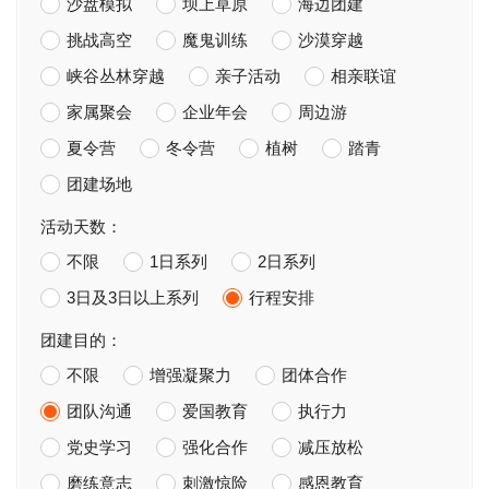
沙盘模拟
坝上草原
海边团建
挑战高空
魔鬼训练
沙漠穿越
峡谷丛林穿越
亲子活动
相亲联谊
家属聚会
企业年会
周边游
夏令营
冬令营
植树
踏青
团建场地
活动天数：
不限
1日系列
2日系列
3日及3日以上系列
行程安排
团建目的：
不限
增强凝聚力
团体合作
团队沟通
爱国教育
执行力
党史学习
强化合作
减压放松
磨练意志
刺激惊险
感恩教育