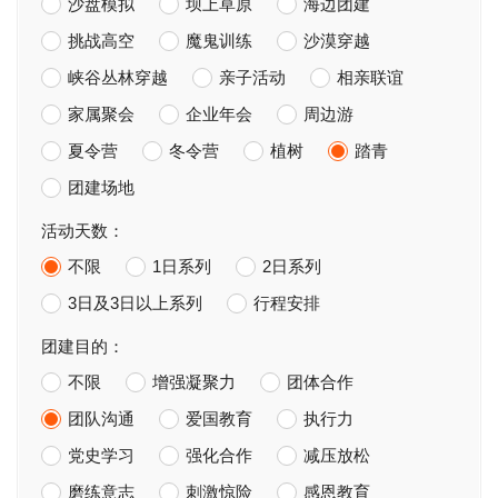
沙盘模拟
坝上草原
海边团建
挑战高空
魔鬼训练
沙漠穿越
峡谷丛林穿越
亲子活动
相亲联谊
家属聚会
企业年会
周边游
夏令营
冬令营
植树
踏青
团建场地
活动天数：
不限
1日系列
2日系列
3日及3日以上系列
行程安排
团建目的：
不限
增强凝聚力
团体合作
团队沟通
爱国教育
执行力
党史学习
强化合作
减压放松
磨练意志
刺激惊险
感恩教育