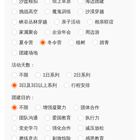
沙盘模拟
坝上草原
海边团建
挑战高空
魔鬼训练
沙漠穿越
峡谷丛林穿越
亲子活动
相亲联谊
家属聚会
企业年会
周边游
夏令营
冬令营
植树
踏青
团建场地
活动天数：
不限
1日系列
2日系列
3日及3日以上系列
行程安排
团建目的：
不限
增强凝聚力
团体合作
团队沟通
爱国教育
执行力
党史学习
强化合作
减压放松
磨练意志
刺激惊险
感恩教育