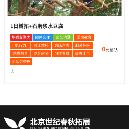
1日树拓+石磨浆水豆腐
增强凝聚力
团体合作
团队沟通
爱国教育
执行力
减压放松
磨练意志
刺激惊险
0
元起/人
感恩教育
吃苦耐劳
习惯养成
鼓舞士气
团队荣誉感
人