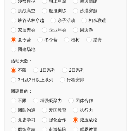
沙盘模拟
坝上草原
海边团建
挑战高空
魔鬼训练
沙漠穿越
峡谷丛林穿越
亲子活动
相亲联谊
家属聚会
企业年会
周边游
夏令营
冬令营
植树
踏青
团建场地
活动天数：
不限
1日系列
2日系列
3日及3日以上系列
行程安排
团建目的：
不限
增强凝聚力
团体合作
团队沟通
爱国教育
执行力
党史学习
强化合作
减压放松
磨练意志
刺激惊险
感恩教育