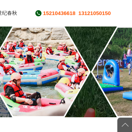
世纪春秋
15210436618
13121050150