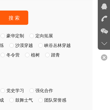
搜 索
豪华定制
定向拓展
练
沙漠穿越
峡谷丛林穿越
冬令营
植树
踏青
党史学习
强化合作
成
鼓舞士气
团队荣誉感