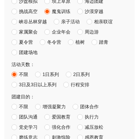
沙盘模拟
坝上草原
海边团建
挑战高空
魔鬼训练
沙漠穿越
峡谷丛林穿越
亲子活动
相亲联谊
家属聚会
企业年会
周边游
夏令营
冬令营
植树
踏青
团建场地
活动天数：
不限
1日系列
2日系列
3日及3日以上系列
行程安排
团建目的：
不限
增强凝聚力
团体合作
团队沟通
爱国教育
执行力
党史学习
强化合作
减压放松
磨练意志
刺激惊险
感恩教育