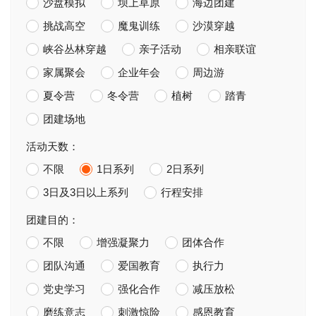
沙盘模拟
坝上草原
海边团建
挑战高空
魔鬼训练
沙漠穿越
峡谷丛林穿越
亲子活动
相亲联谊
家属聚会
企业年会
周边游
夏令营
冬令营
植树
踏青
团建场地
活动天数：
不限
1日系列
2日系列
3日及3日以上系列
行程安排
团建目的：
不限
增强凝聚力
团体合作
团队沟通
爱国教育
执行力
党史学习
强化合作
减压放松
磨练意志
刺激惊险
感恩教育