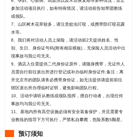
6、孕妇、心脏病、高血压以及术后恢复期等多种情况，禁止
参加活动项目执行，如有特殊情况，请活动前告知带团教练
或领队。
7、山区树木花草较多，请注意蚊虫叮咬，或携带防叮咬花露
水等。
8、我们将对活动人员上保险，请活动前2天提供姓名、性
别、生日、身份证号码(附有相应模板)，无保险人员活动中出
现事故与我公司无关。
9、酒店入住需提供二代身份证原件，请随身携带，无证件人
员需自行前往派出所进行登记或补办临时身份证件;备注：离
开北京市的团队请务必携带身份证，如无法提供请提前前往
辖区派出所办理临时证明，避免影响团队行程。
10、活动中请听从教练或领队指挥，擅自行动者，出现任何
事故均与我公司无关。
11、基地内所有高空设施必须有安全装备保护，并且需要专
业教练的指导下方可执行，严禁私自攀爬，危险系数5颗星。
预订须知